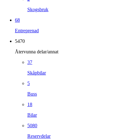
Skogsbruk
68
Entreprenad
5470
Återvunna delar/annat
37
Skåpbilar
5
Buss
18
Bilar
5080
Reservdelar