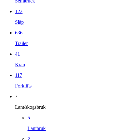
Semitruck
122
Släp
636
Trailer
41
Kran
117
Forklifts
7
Lant/skogsbruk
5
Lantbruk
2