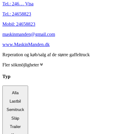
Tel.:
246…
Visa
Tel.:
24658823
Mobil:
24658823
maskinmanden@gmail.com
www.MaskinManden.dk
Reperation og køb/salg af de større gaffeltruck
Fler sökmöjligheter
Typ
Alla
Lastbil
Semitruck
Släp
Trailer