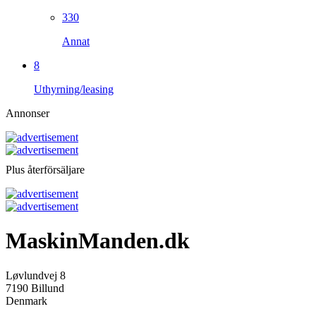
330
Annat
8
Uthyrning/leasing
Annonser
Plus återförsäljare
MaskinManden.dk
Løvlundvej 8
7190 Billund
Denmark