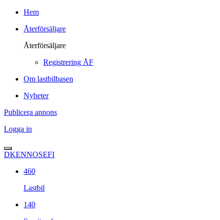
Hem
Återförsäljare
Återförsäljare
Registrering ÅF
Om lastbilbasen
Nyheter
Publicera annons
Logga in
DK
EN
NO
SE
FI
460
Lastbil
140