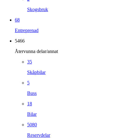
Skogsbruk
68
Entreprenad
5466
Återvunna delar/annat
35
Skåpbilar
5
Buss
18
Bilar
5080
Reservdelar