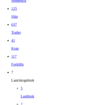
Semitruck
125
Släp
637
Trailer
41
Kran
117
Forklifts
7
Lant/skogsbruk
5
Lantbruk
2