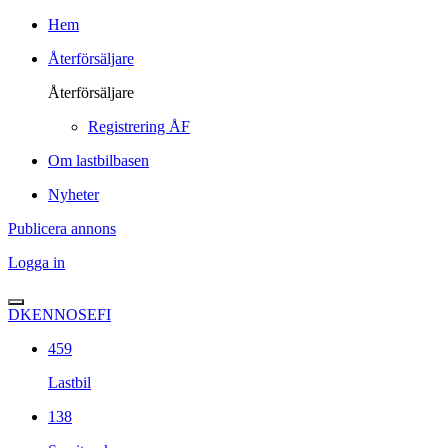
Hem
Återförsäljare
Återförsäljare
Registrering ÅF
Om lastbilbasen
Nyheter
Publicera annons
Logga in
DK
EN
NO
SE
FI
459
Lastbil
138