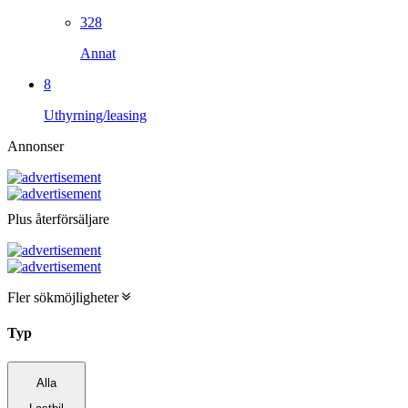
328
Annat
8
Uthyrning/leasing
Annonser
Plus återförsäljare
Fler sökmöjligheter
Typ
Alla