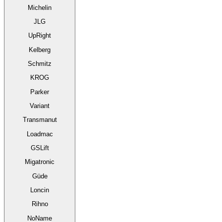
Michelin
JLG
UpRight
Kelberg
Schmitz
KROG
Parker
Variant
Transmanut
Loadmac
GSLift
Migatronic
Güde
Loncin
Rihno
NoName