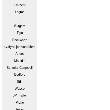
Eminent
Legras
-
Burgers
Tiya
Rockworth
sydfyns jernvarefabrik
Andet
Mauldin
Schmitz Cargobull
Bedford
Still
Wabco
BP Trailer
Piako
Jekko