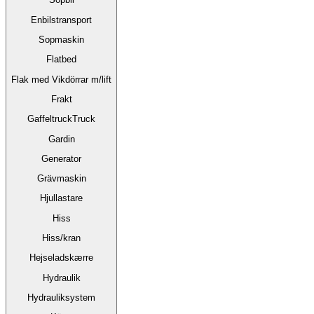
Enbilstransport
Sopmaskin
Flatbed
Flak med Vikdörrar m/lift
Frakt
GaffeltruckTruck
Gardin
Generator
Grävmaskin
Hjullastare
Hiss
Hiss/kran
Hejseladskærre
Hydraulik
Hydrauliksystem